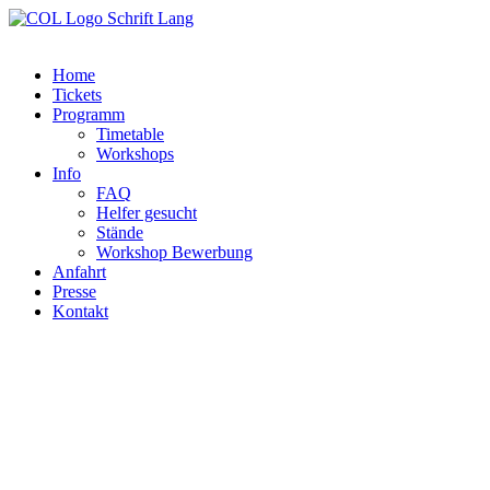
Zum
Inhalt
springen
Home
Tickets
Programm
Timetable
Workshops
Info
FAQ
Helfer gesucht
Stände
Workshop Bewerbung
Anfahrt
Presse
Kontakt