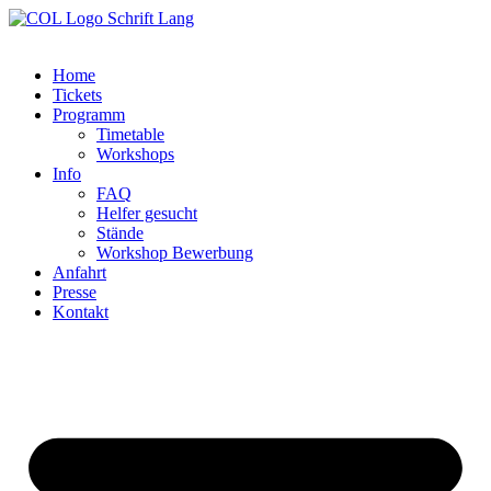
Zum
Inhalt
springen
Home
Tickets
Programm
Timetable
Workshops
Info
FAQ
Helfer gesucht
Stände
Workshop Bewerbung
Anfahrt
Presse
Kontakt